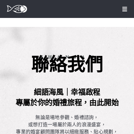
略
過
收
內
合
容
導
首頁
航
列
婚宴場地
聯絡我們
婚禮方案
菜單介紹
細語海風｜幸福啟程
專屬於你的婚禮旅程，由此開始
其他服務
無論是場地參觀、婚禮諮詢，
或想打造一場屬於兩人的浪漫盛宴，
聯絡我們
專業的婚宴顧問團隊將以細緻服務、貼心規劃，