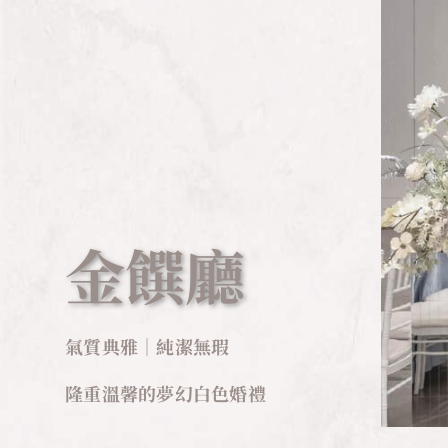
金饌廳
氣質典雅｜純潔無瑕
隆重溫馨的夢幻白色婚禮