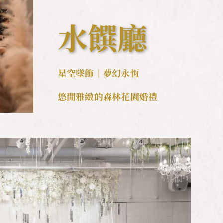
水饌廳
星空墜飾｜夢幻永恆
悠閒雅緻的森林花園婚禮