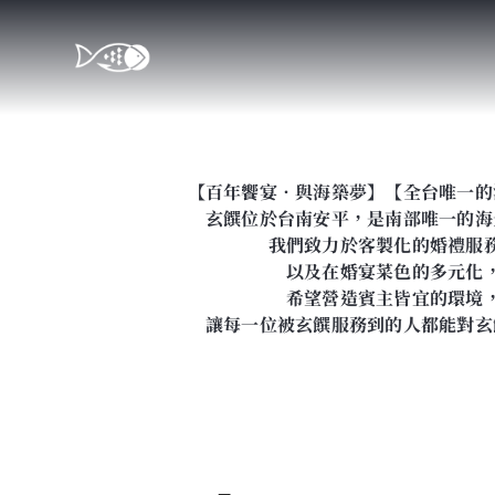
略
過
內
容
【百年饗宴．與海築夢】​【全台唯一
玄饌位於台南安平，是南部唯一的海
我們致力於客製化的婚禮服
以及在婚宴菜色的多元化
希望營造賓主皆宜的環境
讓每一位被玄饌服務到的人都能對玄