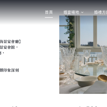
首頁
婚宴場地
婚禮方
的海景宴會廳】
景宴會館，
務，
，
，
饌印象深刻